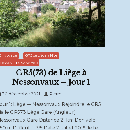
En voyage
GR5 de Liège à Nice
Mes voyages SANS vélo
GR5(73) de Liège à
Nessonvaux – Jour 1
30 décembre 2021
Pierre
our 1: Liège — Nessonvaux Rejoindre le GR5
ia le GR573 Liège Gare (Angleur)
essonvaux Gare Distance 21 km Dénivelé
50 m Difficulté 3/5 Date 7 juillet 2019 Je te