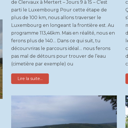
de Clervaux à Mertert – Jours 9 à 15 – C’est
c
parti le Luxembourg Pour cette étape de
Ç
plus de 100 km, nous allons traverser le
s
Luxembourg en longeant la frontière est. Au
m
programme 113,46km. Mais en réalité, nous en
d
ferons plus de 140… Dans ce qui suit, tu
l
décourvriras le parcours idéal… nous ferons
c
pas mal de détours pour trouver de l’eau
d
(cimetière par exemple) ou
c
Lire la suite...