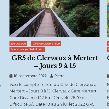
En voyage
GR5 de Liège à Nice
Mes voyages SANS vélo
GR5 de Clervaux à Mertert
– Jours 9 à 15
18 septembre 2022
Pierre
Voici le compte-rendu du GR5 de Clervaux à
N
y
Mertert – Jours 9 à 15. Clervaux Gare Mertert
s
Gare Distance 142 km Dénivelé 2870 m
B
Difficulté 3/5 Date 18 au 24 juillet 2022 GR5
b