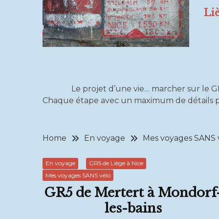
Li
Le projet d’une vie… marcher sur le GR5
Chaque étape avec un maximum de détails po
Home
En voyage
Mes voyages SANS 
En voyage
GR5 de Liège à Nice
Mes voyages SANS vélo
GR5 de Mertert à Mondorf
les-bains