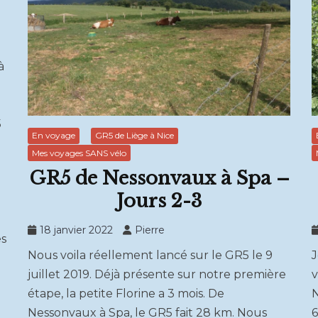
à
5
En voyage
GR5 de Liège à Nice
Mes voyages SANS vélo
GR5 de Nessonvaux à Spa –
Jours 2-3
18 janvier 2022
Pierre
es
Nous voila réellement lancé sur le GR5 le 9
J
juillet 2019. Déjà présente sur notre première
v
étape, la petite Florine a 3 mois. De
N
Nessonvaux à Spa, le GR5 fait 28 km. Nous
6