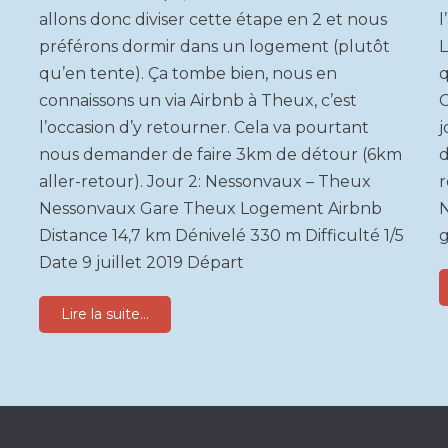
allons donc diviser cette étape en 2 et nous
l
préférons dormir dans un logement (plutôt
L
qu’en tente). Ça tombe bien, nous en
q
connaissons un via Airbnb à Theux, c’est
G
l’occasion d’y retourner. Cela va pourtant
j
nous demander de faire 3km de détour (6km
d
aller-retour). Jour 2: Nessonvaux – Theux
r
Nessonvaux Gare Theux Logement Airbnb
N
Distance 14,7 km Dénivelé 330 m Difficulté 1/5
Date 9 juillet 2019 Départ
Lire la suite...