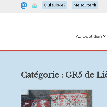
Skip
Qui suis-je?
Me soutenir
to
content
VELOPHILE.BE
Où que j'aille, c'est à vélo!
Au Quotidien
Catégorie :
GR5 de Li