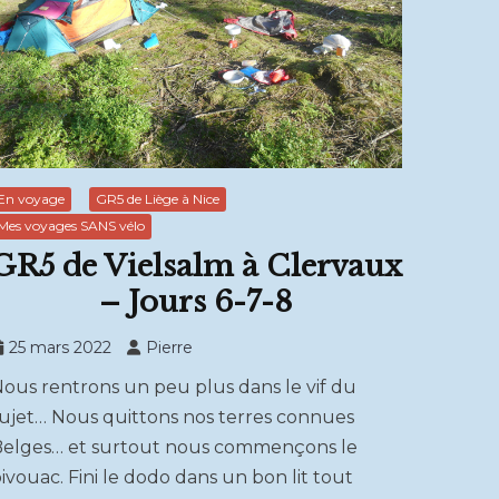
En voyage
GR5 de Liège à Nice
Mes voyages SANS vélo
GR5 de Vielsalm à Clervaux
– Jours 6-7-8
25 mars 2022
Pierre
ous rentrons un peu plus dans le vif du
ujet… Nous quittons nos terres connues
elges… et surtout nous commençons le
ivouac. Fini le dodo dans un bon lit tout