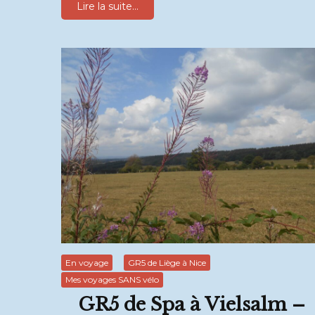
Lire la suite...
En voyage
GR5 de Liège à Nice
Mes voyages SANS vélo
GR5 de Spa à Vielsalm –