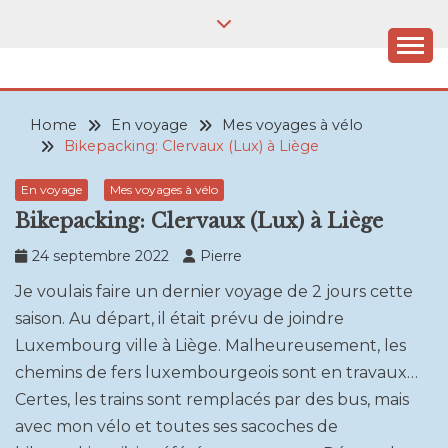
Skip
to
content
VELOPHILE.BE
Où que j'aille, c'est à vélo!
Home
En voyage
Mes voyages à vélo
Bikepacking: Clervaux (Lux) à Liège
En voyage
Mes voyages à vélo
Bikepacking: Clervaux (Lux) à Liège
24 septembre 2022
Pierre
Je voulais faire un dernier voyage de 2 jours cette
saison. Au départ, il était prévu de joindre
Luxembourg ville à Liège. Malheureusement, les
chemins de fers luxembourgeois sont en travaux…
Certes, les trains sont remplacés par des bus, mais
avec mon vélo et toutes ses sacoches de