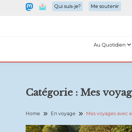
Skip
Qui suis-je?
Me soutenir
to
content
VELOPHILE.BE
Où que j'aille, c'est à vélo!
Au Quotidien
Catégorie :
Mes voyage
Home
En voyage
Mes voyages avec e