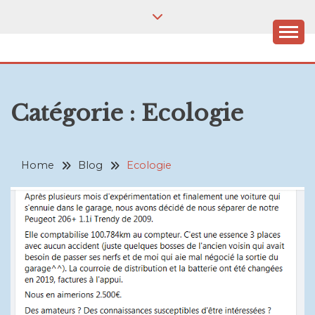
Skip
to
content
VELOPHILE.BE
Où que j'aille, c'est à vélo!
Catégorie :
Ecologie
Home
Blog
Ecologie