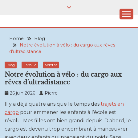
Skip
to
content
VELOPHILE.BE
Où que j'aille, c'est à vélo!
Home
Blog
Notre évolution à vélo : du cargo aux rêves
d’ultradistance
Blog
Famille
Velotaf
Notre évolution à vélo : du cargo aux
rêves d’ultradistance
26 juin 2026
Pierre
Il y a déjà quatre ans que le temps des
trajets en
cargo
pour emmener les enfants à l’école est
révolu. Mes filles ont bien grandi depuis. D’abord, le
cargo est devenu trop encombrant à manœuvrer
avec deux enfants qui prenaient du poids. Sans