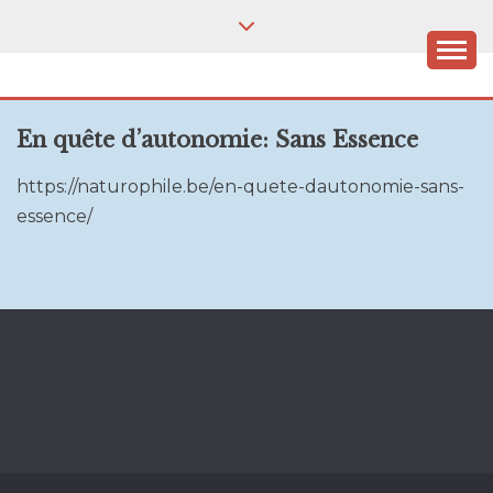
Skip
to
content
VELOPHILE.BE
Où que j'aille, c'est à vélo!
En quête d’autonomie: Sans Essence
https://naturophile.be/en-quete-dautonomie-sans-
essence/